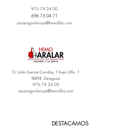
976 74 24 00
696 73 04 71
asoaragonlarioja@hemofilia.com
C/ Julio García Condoy, 1 bajo Ofic. 1
50018 Zaragoza
976 74 24 00
asoaragonlarioja@hemofilia.com
DESTACAMOS