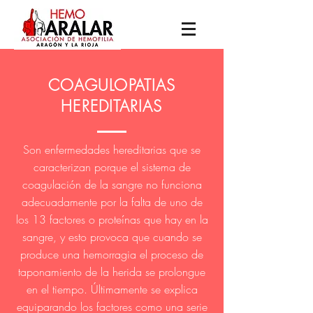
COAGULOPATIAS
HEREDITARIAS
Son enfermedades hereditarias que se
caracterizan
porque el sistema de
coagulación de la sangre no funciona
adecuadamente por la falta de uno de
los 13 factores o proteínas que hay en la
sangre, y esto provoca que cuando se
produce una hemorragia el proceso de
taponamiento de la herida se prolongue
en el tiempo. Últimamente se explica
equiparando los factores como una serie